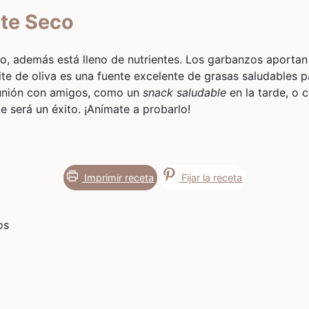
te Seco
so, además está lleno de nutrientes. Los garbanzos aportan 
ite de oliva es una fuente excelente de grasas saludables p
unión con amigos, como un
snack saludable
en la tarde, o
 será un éxito. ¡Anímate a probarlo!
Imprimir receta
Fijar la receta
s
os