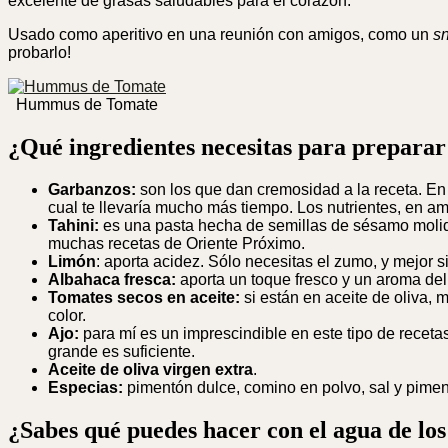
excelente de grasas saludables para el corazón.
Usado como aperitivo en una reunión con amigos, como un
s
probarlo!
Hummus de Tomate
¿Qué ingredientes necesitas para preparar
Garbanzos:
son los que dan cremosidad a la receta. En e
cual te llevaría mucho más tiempo. Los nutrientes, en 
Tahini:
es una pasta hecha de semillas de sésamo molid
muchas recetas de Oriente Próximo.
Limón
: aporta acidez. Sólo necesitas el zumo, y mejor si
Albahaca fresca:
aporta un toque fresco y un aroma del
Tomates secos en aceite:
si están en aceite de oliva,
color.
Ajo:
para mí es un imprescindible en este tipo de recetas
grande es suficiente.
Aceite de oliva virgen extra
.
Especias:
pimentón dulce, comino en polvo, sal y piment
¿Sabes qué puedes hacer con el agua de lo