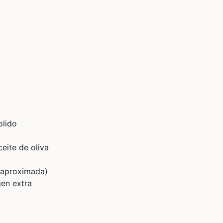
lido
ceite de oliva
s aproximada)
gen extra