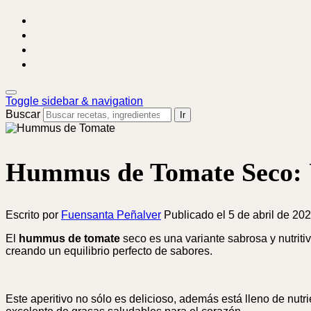
facebook
instagram
pinterest
youtube
Toggle sidebar & navigation
Buscar
Ir
Hummus de Tomate Seco: U
Escrito por
Fuensanta Peñalver
Publicado el
5 de abril de 20
El
hummus de tomate
seco es una variante sabrosa y nutriti
creando un equilibrio perfecto de sabores.
Este aperitivo no sólo es delicioso, además está lleno de nutri