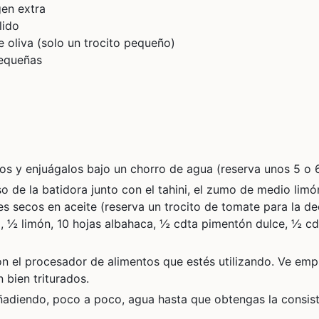
gen extra
lido
e oliva
(solo un trocito pequeño)
equeñas
zos y enjuágalos bajo un chorro de agua (reserva unos 5 o 
o de la batidora junto con el tahini, el zumo de medio limó
es secos en aceite (reserva un trocito de tomate para la dec
i,
½ limón,
10 hojas albahaca,
½ cdta pimentón dulce,
½ cd
on el procesador de alimentos que estés utilizando. Ve emp
bien triturados.
añadiendo, poco a poco, agua hasta que obtengas la consis