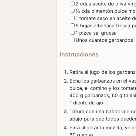
▢
2
cdas
aceite de oliva
vir
▢
¼
cda
pimentón dulce
mo
▢
1
tomate seco en aceite d
▢
5
hojas
albahaca fresca
p
▢
1
pizca
sal gruesa
▢
Unos cuantos garbanzos
Instrucciones
Retira el jugo de los garban
Echa los garbanzos en el vas
dulce, el comino y los tomat
400 g garbanzos,
60 g tahin
1 diente de ajo
Tritura con una batidora o c
abajo para que todos queden 
Para aligerar la mezcla, ve 
80 g agua