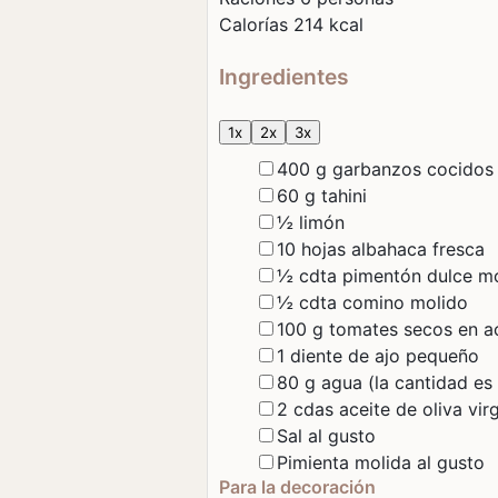
Calorías
214
kcal
Ingredientes
1x
2x
3x
▢
400
g
garbanzos
cocidos
▢
60
g
tahini
▢
½
limón
▢
10
hojas
albahaca
fresca
▢
½
cdta
pimentón dulce
mo
▢
½
cdta
comino
molido
▢
100
g
tomates secos
en a
▢
1
diente de ajo
pequeño
▢
80
g
agua
(la cantidad e
▢
2
cdas
aceite de oliva
vir
▢
Sal
al gusto
▢
Pimienta molida
al gusto
Para la decoración