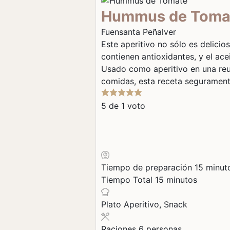
Hummus de Toma
Fuensanta Peñalver
Este aperitivo no sólo es delicio
contienen antioxidantes, y el ace
Usado como aperitivo en una re
comidas, esta receta seguramente
5
de 1 voto
minuto
Tiempo de preparación
15
minut
minutos
Tiempo Total
15
minutos
Plato
Aperitivo, Snack
Raciones
6
personas